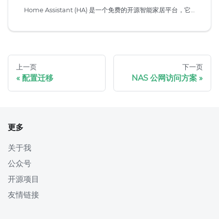
Home Assistant (HA) 是一个免费的开源智能家居平台，它充当一个智能家居的中央控制中心，允许你将来自不同品牌和协议的各种智能设备（如灯光、开关、传感器、音影设备等）整合到一起进行统一管理和自动化控制。HA 的特点包括高度的可定制性、本地化部署带来的隐私性优势、以及强大的社区支持，用户可以根据自己的需求自由地修改代码和添加功能
上一页
下一页
配置迁移
NAS 公网访问方案
更多
关于我
公众号
开源项目
友情链接