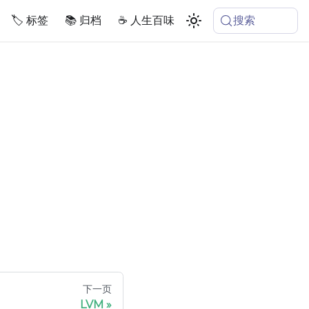
搜索
🏷️ 标签
📚 归档
☕️ 人生百味
下一页
LVM