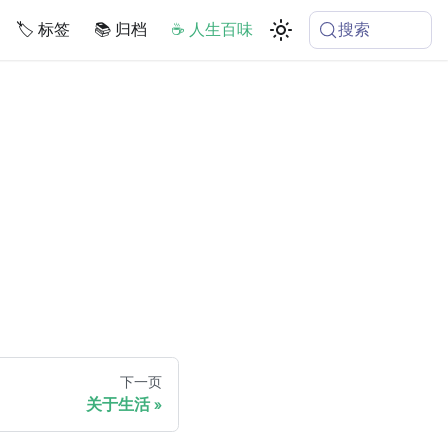
搜索
🏷️ 标签
📚 归档
☕️ 人生百味
下一页
关于生活