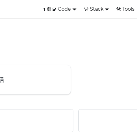
👨🏻‍💻 Code
🚀 Stack
🛠️ Tools
活