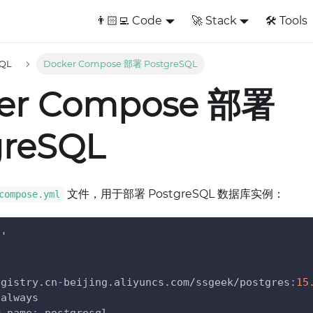
👨🏻‍💻 Code
🚀 Stack
🛠️ Tools
SQL
Docker Compose 部署 PostgreSQL
er Compose 部署
greSQL
文件，用于部署 PostgreSQL 数据库实例：
compose.yml
0'
:
egistry.cn
-
beijing.aliyuncs.com/ssgeek/postgres
:
15
 always