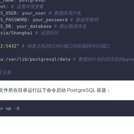
r_name
:
 postgresql
ent
:
# 设置环境变量
ES_USER
:
 your_user 
# 数据库用户名
ES_PASSWORD
:
 your_password 
# 数据库密码
ES_DB
:
 your_database 
# 默认数据库名
Asia/Shanghai 
# 设置时区
02:5432"
# 映射主机的52302端口到容器的5432端口
ta
:
/var/lib/postgresql/data 
# 数据持久化到宿主机的pgda
定义卷
件所在目录运行以下命令启动 PostgreSQL 容器：
se
 up 
-d