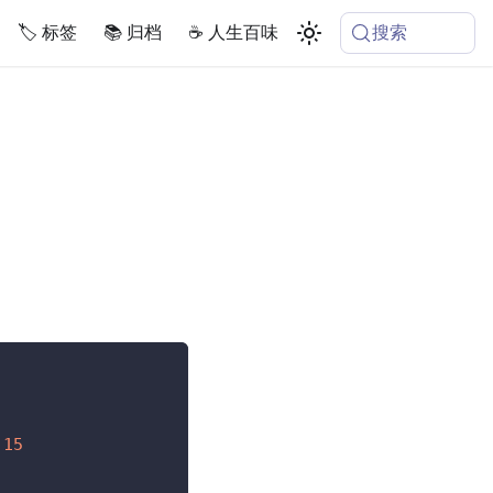
搜索
🏷️ 标签
📚 归档
☕️ 人生百味
.15