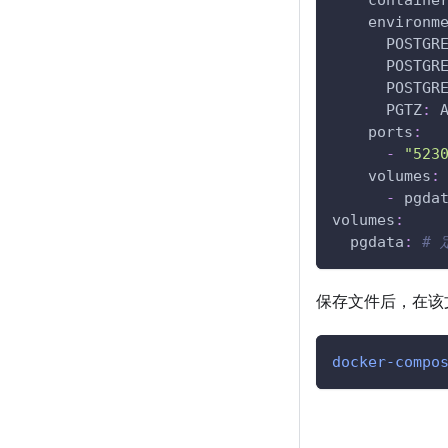
containe
environm
POSTGR
POSTGR
POSTGR
PGTZ
:
 
ports
:
-
"523
volumes
:
-
 pgda
volumes
:
pgdata
:
# 
保存文件后，在该文
docker-compo