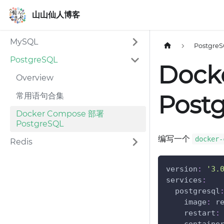
山山仙人博客
山山仙人博客
MySQL
Postgre
PostgreSQL
Dock
Overview
Post
常用语句合集
Docker Compose 部署
PostgreSQL
编写一个
docker-
Redis
version
:
'3.
services
:
postgresql
image
:
 r
restart
: