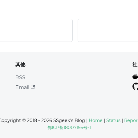
其他
社
RSS
Email
Copyright © 2018 - 2026 SSgeek's Blog |
Home
|
Status
|
Repor
鄂ICP备18007156号-1