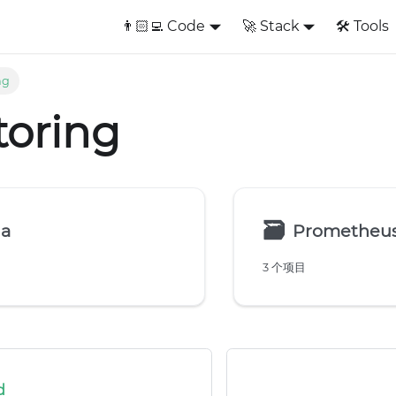
👨🏻‍💻 Code
🚀 Stack
🛠️ Tools
ng
toring
🗃
na
Prometheu
3 个项目
d