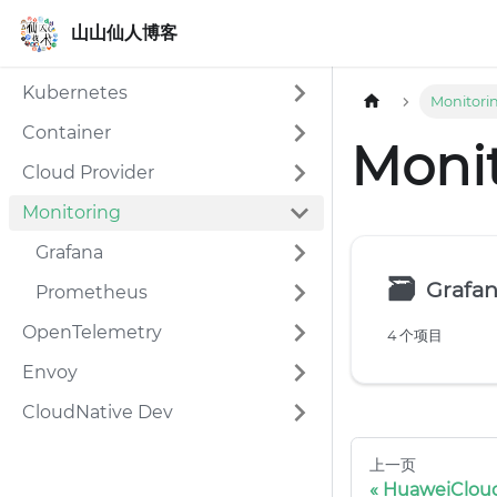
山山仙人博客
山山仙人博客
Kubernetes
Monitori
Container
Moni
Cloud Provider
Monitoring
Grafana
🗃
Grafa
Prometheus
OpenTelemetry
4 个项目
Envoy
CloudNative Dev
上一页
HuaweiClou