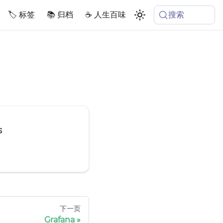
搜索
🏷️ 标签
📚 归档
☕️ 人生百味
s
下一页
Grafana