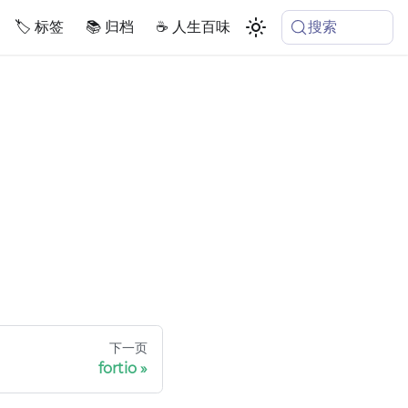
搜索
🏷️ 标签
📚 归档
☕️ 人生百味
下一页
fortio