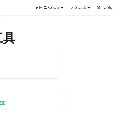
👨🏻‍💻 Code
🚀 Stack
🛠️ Tools
工具
配置